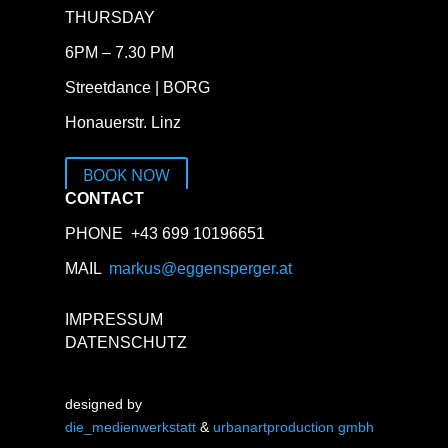
Auhof Linz
THURSDAY
6PM – 7.30
PM
Streetdance |
BORG
Honauerstr.
Linz
BOOK NOW
CONTACT
PHONE +43 699 10196651
MAIL
markus@eggensperger.at