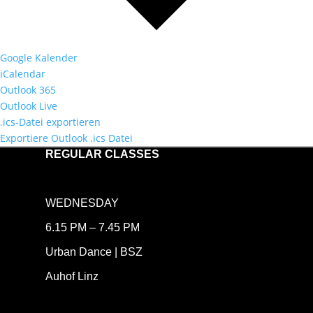
Google Kalender
iCalendar
Outlook 365
Outlook Live
.ics-Datei exportieren
Exportiere Outlook .ics Datei
REGULAR
CLASSES
WEDNESDAY
6.15 PM –
7.45 PM
Urban Dance |
BSZ