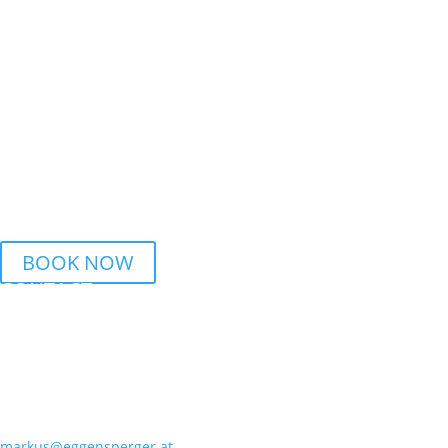
WEDNESDAY
6.15 PM – 7.45 PM Urban Dance | BSZ Auhof Linz
7.45 PM – 9.15 PM Breaking | BSZ Auhof Linz
THURSDAY
6 PM – 7.30 PM Streetdance | BORG Honauerstr. Linz
BOOK NOW
CONTACT
PHONE
+43 699 10196651
MAIL
markus@eggensperger.at