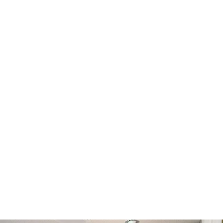
die Los Angels Times in einem
Bericht in der Rubrik Sport mit
„Don´t call it breakdancing:
‚Breaking‘ tries to bust into
Olympics“.
Mehr als 18 Monate später trifft das internationale olympische
Komitee IOC die vereheißungsvolle Entscheidung: neben 4
weiteren neuen Disziplinen, darf sich auch Breaking einem
Weltpublikum bei den olympischen Spiele 2024 in Paris
präsentieren. Dieser Weg war jedoch keine einfacher. Nach
jahrelangen Verhandlung der WDSF (World Dance Sport
Federation) mit dem IOC, …
weiterlesen