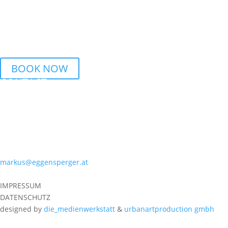
THURSDAY
6 PM – 7.30 PM Streetdance | BORG Honauerstr. Linz
BOOK NOW
CONTACT
PHONE
+43 699 10196651
MAIL
markus@eggensperger.at
IMPRESSUM
DATENSCHUTZ
designed by
die_medienwerkstatt
&
urbanartproduction gmbh