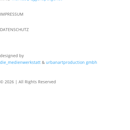
IMPRESSUM
DATENSCHUTZ
designed by
die_medienwerkstatt
&
urbanartproduction gmbh
© 2026 | All Rights Reserved
REGULAR CLASSES
WEDNESDAY
6.15 PM – 7.45 PM Urban Dance | BSZ Auhof Linz
7.45 PM – 9.15 PM Breaking | BSZ Auhof Linz