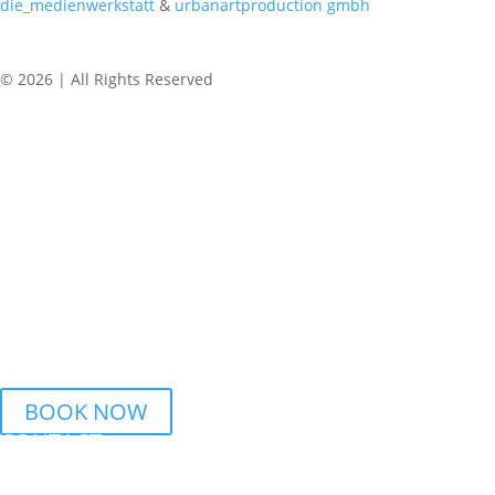
die_medienwerkstatt
&
urbanartproduction gmbh
© 2026 | All Rights Reserved
REGULAR CLASSES
WEDNESDAY
6.15 PM – 7.45 PM Urban Dance | BSZ Auhof Linz
7.45 PM – 9.15 PM Breaking | BSZ Auhof Linz
THURSDAY
6 PM – 7.30 PM Streetdance | BORG Honauerstr. Linz
BOOK NOW
CONTACT
PHONE