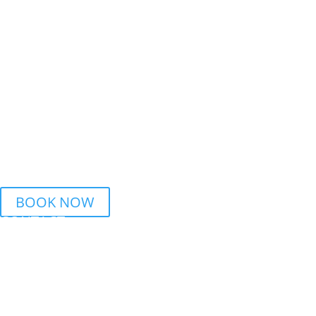
REGULAR CLASSES
WEDNESDAY
6.15 PM – 7.45 PM Urban Dance | BSZ Auhof Linz
7.45 PM – 9.15 PM Breaking | BSZ Auhof Linz
THURSDAY
6 PM – 7.30 PM Streetdance | BORG Honauerstr. Linz
BOOK NOW
CONTACT
PHONE
+43 699 10196651
MAIL