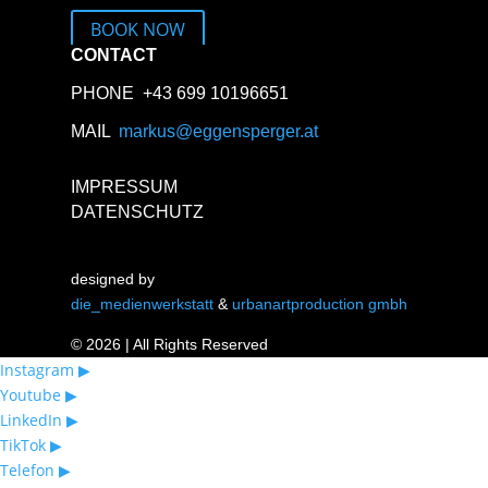
BOOK NOW
CONTACT
PHONE +43 699 10196651
MAIL
markus@eggensperger.at
IMPRESSUM
DATENSCHUTZ
designed by
die_medienwerkstatt
&
urbanartproduction gmbh
© 2026 | All Rights Reserved
Instagram ▶︎
Youtube ▶︎
LinkedIn ▶︎
TikTok ▶︎
Telefon ▶︎