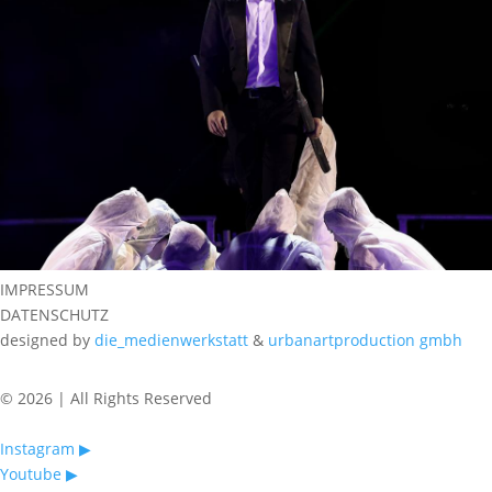
IMPRESSUM
DATENSCHUTZ
designed by
die_medienwerkstatt
&
urbanartproduction gmbh
© 2026 | All Rights Reserved
Instagram ▶︎
Youtube ▶︎