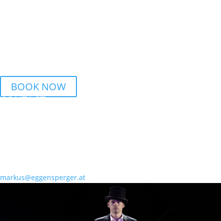
7.45 PM – 9.15 PM Breaking | BSZ Auhof Linz
THURSDAY
6 PM – 7.30 PM Streetdance | BORG Honauerstr. Linz
BOOK NOW
CONTACT
PHONE
+43 699 10196651
MAIL
markus@eggensperger.at