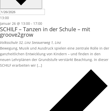
13:00
Januar 26 @ 13:00
-
17:00
SCHILF – Tanzen in der Schule – mit
groove2grow
Volksschule 32, Linz
Seeauerweg 1, Linz
Bewegung, Musik und Ausdruck spielen eine zentrale Rolle in der
ganzheitlichen Entwicklung von Kindern – und finden in den
neuen Lehrplänen der Grundstufe verstärkt Beachtung. In dieser
SCHILF erarbeiten wir […]