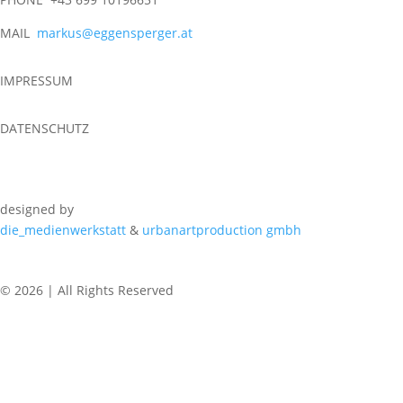
MAIL
markus@eggensperger.at
IMPRESSUM
DATENSCHUTZ
designed by
die_medienwerkstatt
&
urbanartproduction gmbh
© 2026 | All Rights Reserved
REGULAR CLASSES
WEDNESDAY
6.15 PM – 7.45 PM Urban Dance | BSZ Auhof Linz