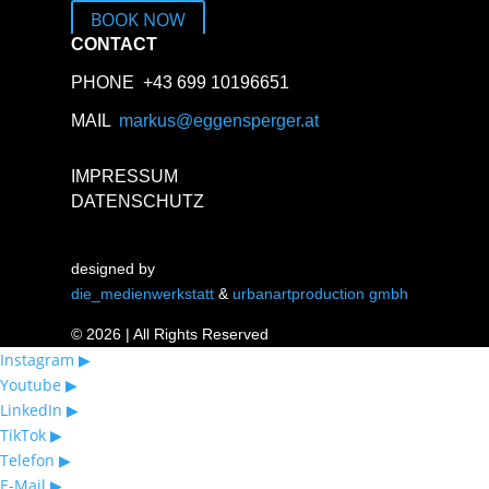
BOOK NOW
CONTACT
PHONE +43 699 10196651
MAIL
markus@eggensperger.at
IMPRESSUM
DATENSCHUTZ
designed by
die_medienwerkstatt
&
urbanartproduction gmbh
© 2026 | All Rights Reserved
Instagram ▶︎
Youtube ▶︎
LinkedIn ▶︎
TikTok ▶︎
Telefon ▶︎
E-Mail ▶︎