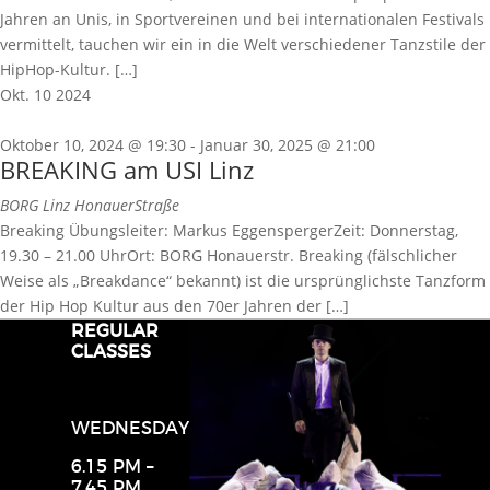
Jahren an Unis, in Sportvereinen und bei internationalen Festivals
vermittelt, tauchen wir ein in die Welt verschiedener Tanzstile der
HipHop-Kultur. […]
Okt.
10
2024
Oktober 10, 2024 @ 19:30
-
Januar 30, 2025 @ 21:00
BREAKING am USI Linz
BORG Linz
HonauerStraße
Breaking Übungsleiter: Markus EggenspergerZeit: Donnerstag,
19.30 – 21.00 UhrOrt: BORG Honauerstr. Breaking (fälschlicher
Weise als „Breakdance“ bekannt) ist die ursprünglichste Tanzform
der Hip Hop Kultur aus den 70er Jahren der […]
REGULAR
CLASSES
WEDNESDAY
6.15 PM –
7.45 PM